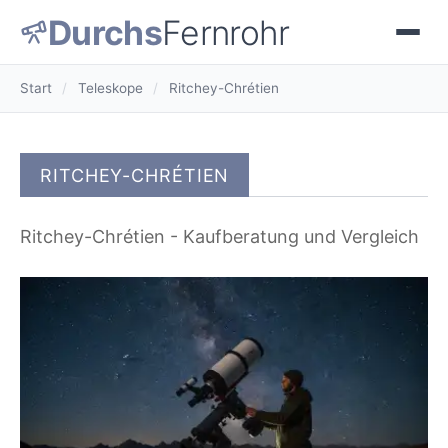
Durchs
Fernrohr
Start
/
Teleskope
/
Ritchey-Chrétien
RITCHEY-CHRÉTIEN
Ritchey-Chrétien - Kaufberatung und Vergleich