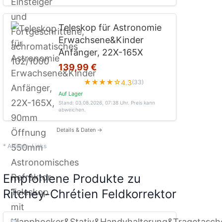
Teleskop für Astronomie
Erwachsene&Kinder
Anfänger, 22X-165X
139,99 €
★★★★☆
4.3
(33)
Auf Lager
Stand: 03.08.2026, 07:38 Uhr
. Preis kann
abweichen.
Details & Daten →
* Affiliate-Links
Empfohlene Produkte zu
Ritchey-Chrétien Feldkorrektor