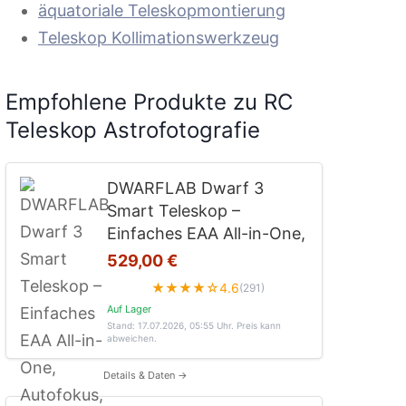
äquatoriale Teleskopmontierung
Teleskop Kollimationswerkzeug
Empfohlene Produkte zu RC
Teleskop Astrofotografie
DWARFLAB Dwarf 3
Smart Teleskop –
Einfaches EAA All-in-One,
529,00 €
★★★★☆
4.6
(291)
Auf Lager
Stand: 17.07.2026, 05:55 Uhr
. Preis kann
abweichen.
Details & Daten →