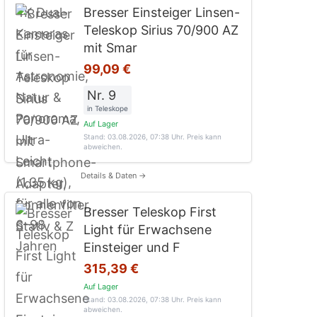
Bresser Einsteiger Linsen-
Teleskop Sirius 70/900 AZ
mit Smar
99,09 €
Nr. 9
in Teleskope
Auf Lager
Stand: 03.08.2026, 07:38 Uhr
. Preis kann
abweichen.
Details & Daten →
Bresser Teleskop First
Light für Erwachsene
Einsteiger und F
315,39 €
Auf Lager
Stand: 03.08.2026, 07:38 Uhr
. Preis kann
abweichen.