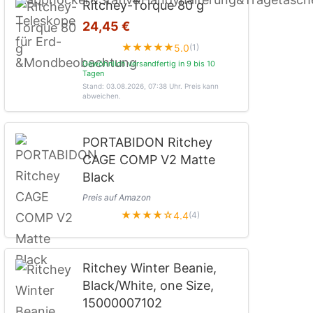
Ritchey-Torque 80 g
24,45 €
★★★★★
5.0
(1)
Gewöhnlich versandfertig in 9 bis 10
Tagen
Stand: 03.08.2026, 07:38 Uhr
. Preis kann
abweichen.
PORTABIDON Ritchey
CAGE COMP V2 Matte
Black
Preis auf Amazon
★★★★☆
4.4
(4)
Ritchey Winter Beanie,
Black/White, one Size,
15000007102