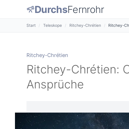
Durchs
Fernrohr
Start
/
Teleskope
/
Ritchey-Chrétien
/
Ritchey-Ch
Ritchey-Chrétien
Ritchey-Chrétien: O
Ansprüche