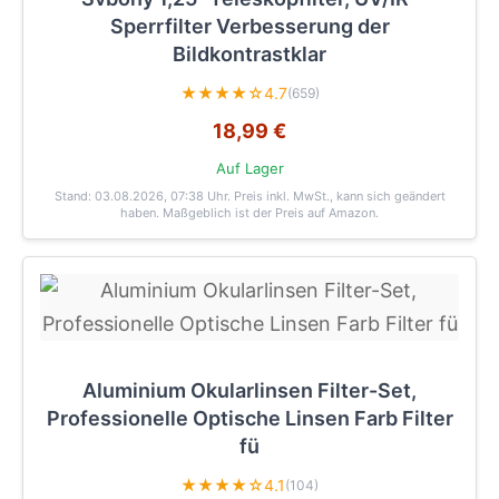
Sperrfilter Verbesserung der
Bildkontrastklar
★★★★☆
4.7
(659)
18,99 €
Auf Lager
Stand: 03.08.2026, 07:38 Uhr
. Preis inkl. MwSt., kann sich geändert
haben. Maßgeblich ist der Preis auf Amazon.
Aluminium Okularlinsen Filter-Set,
Professionelle Optische Linsen Farb Filter
fü
★★★★☆
4.1
(104)