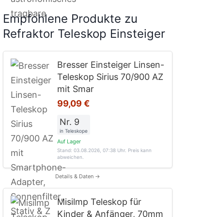
Empfohlene Produkte zu
Refraktor Teleskop Einsteiger
Bresser Einsteiger Linsen-
Teleskop Sirius 70/900 AZ
mit Smar
99,09 €
Nr. 9
in Teleskope
Auf Lager
Stand: 03.08.2026, 07:38 Uhr
. Preis kann
abweichen.
Details & Daten →
Misilmp Teleskop für
Kinder & Anfänger, 70mm