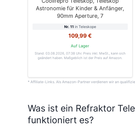
Coolifepro Teleskop, Teleskop
Astronomie für Kinder & Anfänger,
90mm Aperture, 7
Nr. 11
in Teleskope
109,99 €
Auf Lager
Stand: 03.08.2026, 07:38 Uhr
. Preis inkl. MwSt., kann sich
geändert haben. Maßgeblich ist der Preis auf Amazon.
* Affiliate-Links. Als Amazon-Partner verdienen wir an qualifizi
Was ist ein Refraktor Tel
funktioniert es?