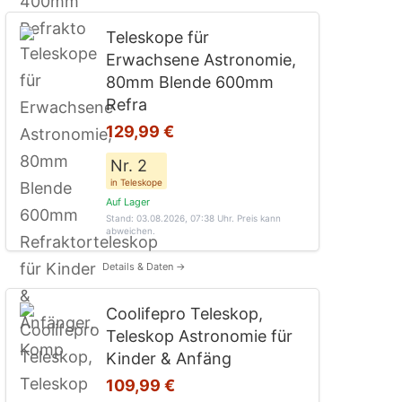
Teleskope für
Erwachsene Astronomie,
80mm Blende 600mm
Refra
129,99 €
Nr. 2
in Teleskope
Auf Lager
Stand: 03.08.2026, 07:38 Uhr
. Preis kann
abweichen.
Details & Daten →
Coolifepro Teleskop,
Teleskop Astronomie für
Kinder & Anfäng
109,99 €