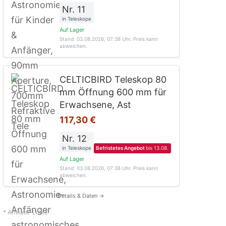
Nr. 11
in Teleskope
Auf Lager
Stand: 03.08.2026, 07:38 Uhr
. Preis kann
abweichen.
CELTICBIRD Teleskop 80
mm Öffnung 600 mm für
Erwachsene, Ast
117,30 €
Nr. 12
in Teleskope
Befristetes Angebot
bis 13.08.
Auf Lager
Stand: 03.08.2026, 07:38 Uhr
. Preis kann
abweichen.
Details & Daten →
* Affiliate-Links