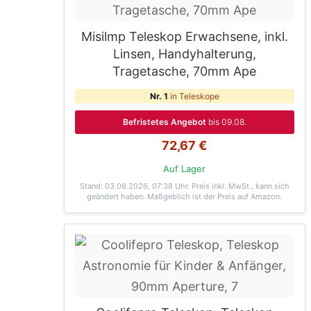
Misilmp Teleskop Erwachsene, inkl.
Linsen, Handyhalterung,
Tragetasche, 70mm Ape
Nr. 1
in Teleskope
Befristetes Angebot
bis 09.08.
72,67 €
Auf Lager
Stand: 03.08.2026, 07:38 Uhr
. Preis inkl. MwSt., kann sich
geändert haben. Maßgeblich ist der Preis auf Amazon.