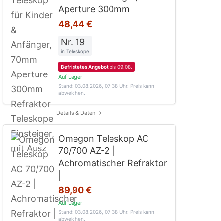
Aperture 300mm
48,44 €
Nr. 19
in Teleskope
Befristetes Angebot
bis 09.08.
Auf Lager
Stand: 03.08.2026, 07:38 Uhr
. Preis kann
abweichen.
Details & Daten →
Omegon Teleskop AC
70/700 AZ-2 |
Achromatischer Refraktor
|
89,90 €
Auf Lager
Stand: 03.08.2026, 07:38 Uhr
. Preis kann
abweichen.