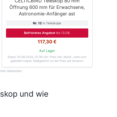
CELTICBIRD Teleskop 80 mm
Öffnung 600 mm für Erwachsene,
Astronomie-Anfänger ast
Nr. 12
in Teleskope
Befristetes Angebot
bis 13.08.
117,30 €
Auf Lager
Stand: 03.08.2026, 07:38 Uhr
. Preis inkl. MwSt., kann sich
geändert haben. Maßgeblich ist der Preis auf Amazon.
erten Verkäufen.
eskop und wie