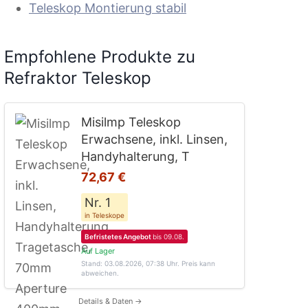
Teleskop Montierung stabil
Empfohlene Produkte zu
Refraktor Teleskop
Misilmp Teleskop
Erwachsene, inkl. Linsen,
Handyhalterung, T
72,67 €
Nr. 1
in Teleskope
Befristetes Angebot
bis 09.08.
Auf Lager
Stand: 03.08.2026, 07:38 Uhr
. Preis kann
abweichen.
Details & Daten →