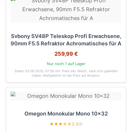
Svbony SV48P Teleskop Profi Erwachsene,
90mm F5.5 Refraktor Achromatisches für A
259,99 €
Nur noch 1 auf Lager
Stand: 03.08.2026, 07:38 Uhr
. Preis inkl. MwSt., kann sich geändert
haben. Maßgeblich ist der Preis auf Amazon.
Omegon Monokular Mono 10x32
★★★☆☆
3.3
(2)