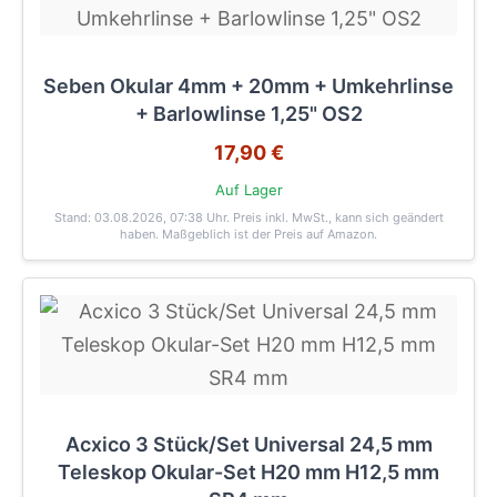
Seben Okular 4mm + 20mm + Umkehrlinse
+ Barlowlinse 1,25" OS2
17,90 €
Auf Lager
Stand: 03.08.2026, 07:38 Uhr
. Preis inkl. MwSt., kann sich geändert
haben. Maßgeblich ist der Preis auf Amazon.
Acxico 3 Stück/Set Universal 24,5 mm
Teleskop Okular-Set H20 mm H12,5 mm