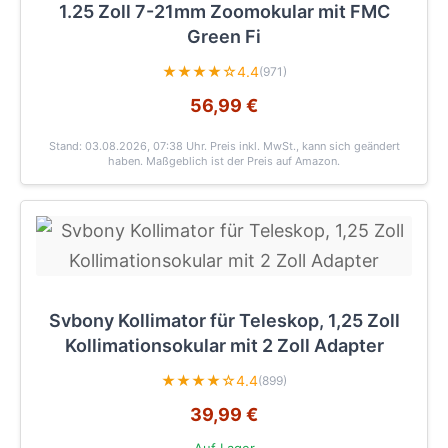
1.25 Zoll 7-21mm Zoomokular mit FMC
Green Fi
★★★★☆
4.4
(971)
56,99 €
Stand: 03.08.2026, 07:38 Uhr
. Preis inkl. MwSt., kann sich geändert
haben. Maßgeblich ist der Preis auf Amazon.
Svbony Kollimator für Teleskop, 1,25 Zoll
Kollimationsokular mit 2 Zoll Adapter
★★★★☆
4.4
(899)
39,99 €