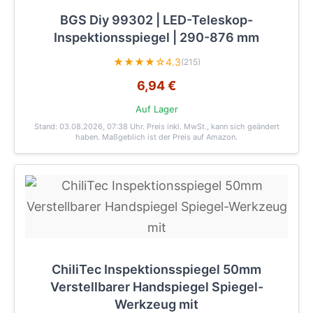
BGS Diy 99302 | LED-Teleskop-
Inspektionsspiegel | 290-876 mm
★★★★☆
4.3
(215)
6,94 €
Auf Lager
Stand: 03.08.2026, 07:38 Uhr
. Preis inkl. MwSt., kann sich geändert
haben. Maßgeblich ist der Preis auf Amazon.
ChiliTec Inspektionsspiegel 50mm
Verstellbarer Handspiegel Spiegel-
Werkzeug mit