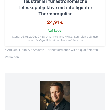
Taustrahler für astronomische
Teleskopobjektive mit intelligenter
Thermoregulier
24,91 €
Auf Lager
Stand: 03.08.2026, 07:38 Uhr
. Preis inkl. MwSt., kann sich geändert
haben. Maßgeblich ist der Preis auf Amazon.
* Affiliate-Links. Als Amazon-Partner verdienen wir an qualifizierten
Verkäufen.