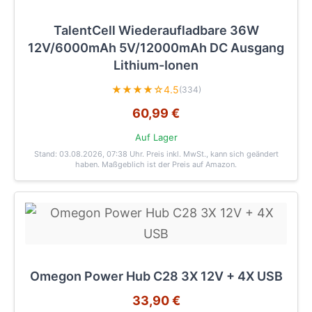
TalentCell Wiederaufladbare 36W
12V/6000mAh 5V/12000mAh DC Ausgang
Lithium-Ionen
★★★★☆
4.5
(334)
60,99 €
Auf Lager
Stand: 03.08.2026, 07:38 Uhr
. Preis inkl. MwSt., kann sich geändert
haben. Maßgeblich ist der Preis auf Amazon.
Omegon Power Hub C28 3X 12V + 4X USB
33,90 €