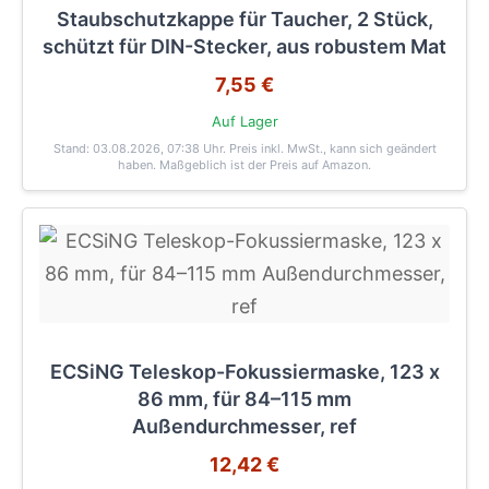
Staubschutzkappe für Taucher, 2 Stück,
schützt für DIN-Stecker, aus robustem Mat
7,55 €
Auf Lager
Stand: 03.08.2026, 07:38 Uhr
. Preis inkl. MwSt., kann sich geändert
haben. Maßgeblich ist der Preis auf Amazon.
ECSiNG Teleskop-Fokussiermaske, 123 x
86 mm, für 84–115 mm
Außendurchmesser, ref
12,42 €