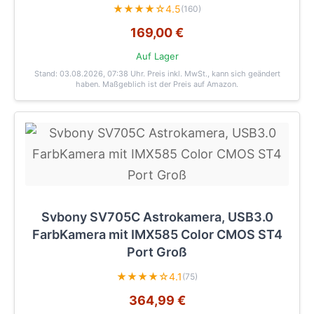
★★★★☆
4.5
(160)
169,00 €
Auf Lager
Stand: 03.08.2026, 07:38 Uhr
. Preis inkl. MwSt., kann sich geändert
haben. Maßgeblich ist der Preis auf Amazon.
Svbony SV705C Astrokamera, USB3.0
FarbKamera mit IMX585 Color CMOS ST4
Port Groß
★★★★☆
4.1
(75)
364,99 €