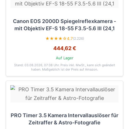
Canon EOS 2000D Spiegelreflexkamera -
mit Objektiv EF-S 18-55 F3.5-5.6 III (24,1
★★★★☆
4.7
(2.226)
444,62 €
Auf Lager
Stand: 03.08.2026, 07:38 Uhr
. Preis inkl. MwSt., kann sich geändert
haben. Maßgeblich ist der Preis auf Amazon.
PRO Timer 3.5 Kamera Intervallauslöser für
Zeitraffer & Astro-Fotografie