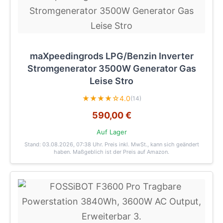
maXpeedingrods LPG/Benzin Inverter
Stromgenerator 3500W Generator Gas
Leise Stro
★★★★☆
4.0
(14)
590,00 €
Auf Lager
Stand: 03.08.2026, 07:38 Uhr
. Preis inkl. MwSt., kann sich geändert
haben. Maßgeblich ist der Preis auf Amazon.