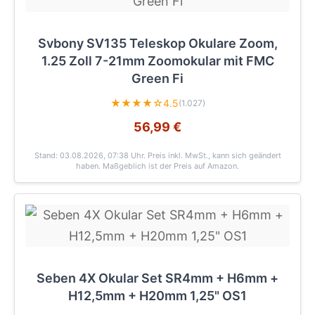
Svbony SV135 Teleskop Okulare Zoom,
1.25 Zoll 7-21mm Zoomokular mit FMC
Green Fi
★★★★☆
4.5
(1.027)
56,99 €
Stand: 03.08.2026, 07:38 Uhr
. Preis inkl. MwSt., kann sich geändert
haben. Maßgeblich ist der Preis auf Amazon.
Seben 4X Okular Set SR4mm + H6mm +
H12,5mm + H20mm 1,25" OS1