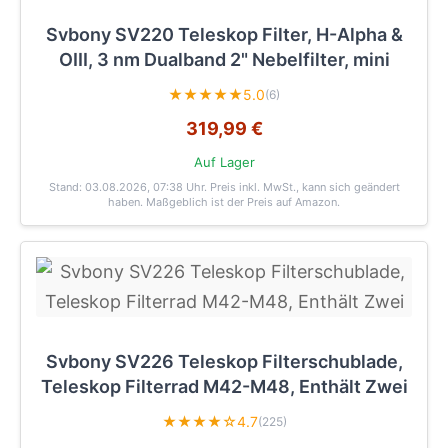
Svbony SV220 Teleskop Filter, H-Alpha &
OIII, 3 nm Dualband 2" Nebelfilter, mini
★★★★★
5.0
(6)
319,99 €
Auf Lager
Stand: 03.08.2026, 07:38 Uhr
. Preis inkl. MwSt., kann sich geändert
haben. Maßgeblich ist der Preis auf Amazon.
Svbony SV226 Teleskop Filterschublade,
Teleskop Filterrad M42-M48, Enthält Zwei
★★★★☆
4.7
(225)