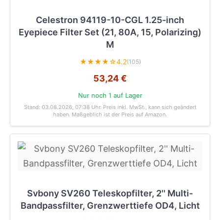
Celestron 94119-10-CGL 1.25-inch
Eyepiece Filter Set (21, 80A, 15, Polarizing)
M
★★★★☆
4.2
(105)
53,24 €
Nur noch 1 auf Lager
Stand: 03.08.2026, 07:38 Uhr
. Preis inkl. MwSt., kann sich geändert
haben. Maßgeblich ist der Preis auf Amazon.
Svbony SV260 Teleskopfilter, 2'' Multi-
Bandpassfilter, Grenzwerttiefe OD4, Licht