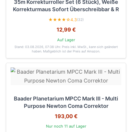
35m Korrekturroller Set (6 Stück), Weiße
Korrekturmaus Sofort Überschreibbar & R
★★★★☆
4.3
(32)
12,99 €
Auf Lager
Stand: 03.08.2026, 07:38 Uhr
. Preis inkl. MwSt., kann sich geändert
haben. Maßgeblich ist der Preis auf Amazon.
Baader Planetarium MPCC Mark III - Multi
Purpose Newton Coma Correktor
193,00 €
Nur noch 11 auf Lager