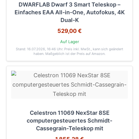
DWARFLAB Dwarf 3 Smart Teleskop –
Einfaches EAA All-in-One, Autofokus, 4K
Dual-K
529,00 €
Auf Lager
Stand: 16.07.2026, 16:46 Uhr
. Preis inkl. MwSt., kann sich geändert
haben. Maßgeblich ist der Preis auf Amazon.
Celestron 11069 NexStar 8SE
computergesteuertes Schmidt-
Cassegrain-Teleskop mit