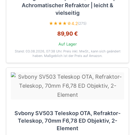
Achromatischer Refraktor | leicht &
vielseitig
★★★★☆
4.2
(275)
89,90 €
Auf Lager
Stand: 03.08.2026, 07:38 Uhr
. Preis inkl. MwSt., kann sich geändert
haben. Maßgeblich ist der Preis auf Amazon.
Svbony SV503 Teleskop OTA, Refraktor-
Teleskop, 70mm F6,78 ED Objektiv, 2-
Element